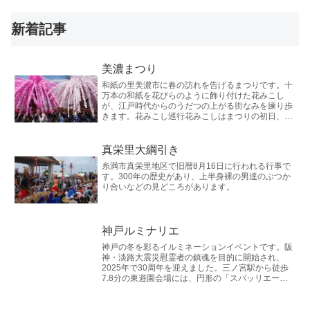
新着記事
美濃まつり
和紙の里美濃市に春の訪れを告げるまつりです。十
万本の和紙を花びらのように飾り付けた花みこし
が、江戸時代からのうだつの上がる街なみを練り歩
きます。花みこし巡行花みこしはまつりの初日、4
月第二土曜日に登場します。午前10時に八幡神社を
出発した大...
真栄里大綱引き
糸満市真栄里地区で旧暦8月16日に行われる行事で
す。300年の歴史があり、上半身裸の男達のぶつか
り合いなどの見どころがあります。
神戸ルミナリエ
神戸の冬を彩るイルミネーションイベントです。阪
神・淡路大震災慰霊者の鎮魂を目的に開始され、
2025年で30周年を迎えました。三ノ宮駅から徒歩
7.8分の東遊園会場には、円形の「スパッリエー
ラ」が展示されます。ルミナリエはかつて、同園地
周辺をメ...